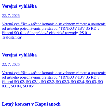
Verejná vyhláška
22. 7.
2026
Verená vyhláška - začatie konania o stavebnom zámere a upustenie
od ústneho pojednávania pre stavbu "TRNKOV-IBV 35 RD v
členení SO 01 - Silnoprúdové elektrické rozvody, PS 01 -
Trafostanica"
Verejná vyhláška
22. 7.
2026
Verená vyhláška - začatie konania o stavebnom zámere a upustenie
od ústneho pojednávania pre stavbu "TRNKOV-IBV 35 RD v
členení SO 02, SO 02.1, SO 02.2, SO 02.3, SO 02.4, SO 03, SO
03.1, SO 04, SO 05"
Letný koncert v Kapušanoch