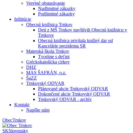
Verejné obstarávanie
Nadlimitné zákazky
Podlimitné zákazky
Inštitúcie
Obecná knižnica Trnkov
Deti z MŠ Trnkov navštívili Obecnú knižnicu v
Trnkove
Obecná knižnica privítala knižný dar od
Kancelárie prezidenta SR
Materská škola Trnkov
Tvoríme s deťmi
Gréckokatolícka cirkev
DHZ
MAS ŠAFRÁN, o.z.
ŠaZZ
Trnkovský ODVAR
Plánované akcie Trnkovský ODVAR
Dokončené akcie Trnkovský ODVAR
Trnkovský ODVAR - archív
Kontakt
Napíšte nám
Obec
Trnkov
SK
Slovensky