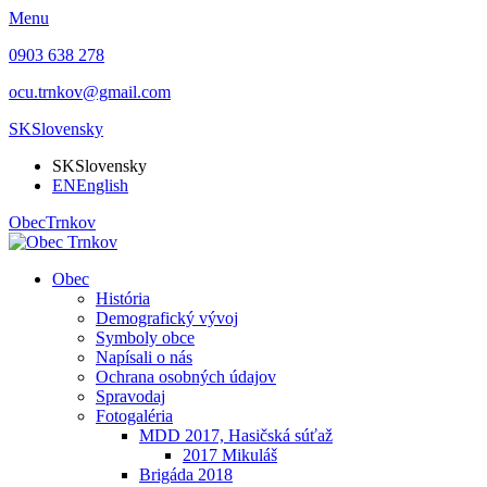
Menu
0903 638 278
ocu.trnkov@gmail.com
SK
Slovensky
SK
Slovensky
EN
English
Obec
Trnkov
Obec
História
Demografický vývoj
Symboly obce
Napísali o nás
Ochrana osobných údajov
Spravodaj
Fotogaléria
MDD 2017, Hasičská súťaž
2017 Mikuláš
Brigáda 2018