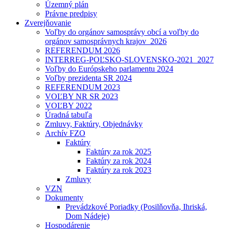
Územný plán
Právne predpisy
Zverejňovanie
Voľby do orgánov samosprávy obcí a voľby do
orgánov samosprávnych krajov_2026
REFERENDUM 2026
INTERREG-POĽSKO-SLOVENSKO-2021_2027
Voľby do Európskeho parlamentu 2024
Voľby prezidenta SR 2024
REFERENDUM 2023
VOĽBY NR SR 2023
VOĽBY 2022
Úradná tabuľa
Zmluvy, Faktúry, Objednávky
Archív FZO
Faktúry
Faktúry za rok 2025
Faktúry za rok 2024
Faktúry za rok 2023
Zmluvy
VZN
Dokumenty
Prevádzkové Poriadky (Posilňovňa, Ihriská,
Dom Nádeje)
Hospodárenie