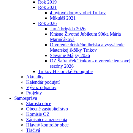
Rok 2019
Rok 2021
4 bytové domy v obci Trnkov
Mikuláš 2021
Rok 2026
Jarná brigáda 2026
Krásne Životné Jubileum 90tka Mária
Marinčáková
Otvorenie detského ihriska a vysvätenie
Materskej škôlky Trnkov
Stavanie Májky 2026
OZ Šafranček Trnkov - otvorenie tenisovej
sezóny 2026
Trnkov Historické Fotografie
Aktuality
Kalendár podujatí
Vývoz odpadov
Projekty
Samospráva
Starosta obce
Obecné zastupiteľstvo
Komisie OZ
Zápisnice a uznesenia
Hlavný kontrolór obce
Tlačivá