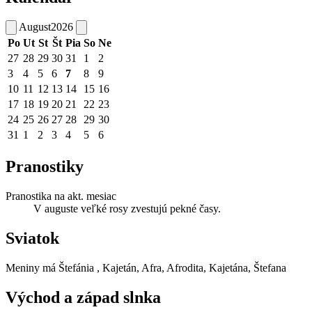
August
2026
Po
Ut
St
Št
Pia
So
Ne
27
28
29
30
31
1
2
3
4
5
6
7
8
9
10
11
12
13
14
15
16
17
18
19
20
21
22
23
24
25
26
27
28
29
30
31
1
2
3
4
5
6
Pranostiky
Pranostika na akt. mesiac
V auguste veľké rosy zvestujú pekné časy.
Sviatok
Meniny má
Štefánia
, Kajetán, Afra, Afrodita, Kajetána, Štefana
Východ a západ slnka