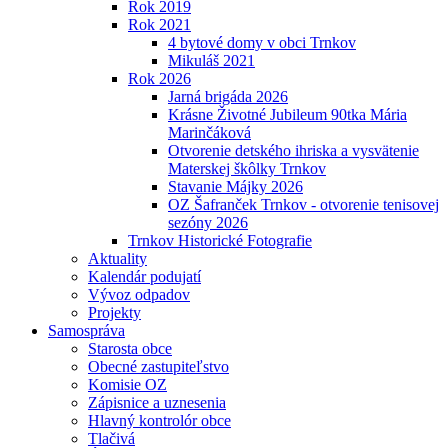
Rok 2019
Rok 2021
4 bytové domy v obci Trnkov
Mikuláš 2021
Rok 2026
Jarná brigáda 2026
Krásne Životné Jubileum 90tka Mária
Marinčáková
Otvorenie detského ihriska a vysvätenie
Materskej škôlky Trnkov
Stavanie Májky 2026
OZ Šafranček Trnkov - otvorenie tenisovej
sezóny 2026
Trnkov Historické Fotografie
Aktuality
Kalendár podujatí
Vývoz odpadov
Projekty
Samospráva
Starosta obce
Obecné zastupiteľstvo
Komisie OZ
Zápisnice a uznesenia
Hlavný kontrolór obce
Tlačivá