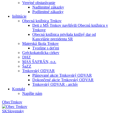
Verejné obstarávanie
Nadlimitné zákazky
Podlimitné zákazky
Inštitúcie
Obecná knižnica Trnkov
Deti z MŠ Trnkov navštívili Obecnú knižnicu v
Trnkove
Obecná knižnica privítala knižný dar od
Kancelárie prezidenta SR
Materská škola Trnkov
Tvoríme s deťmi
Gréckokatolícka cirkev
DHZ
MAS ŠAFRÁN, o.z.
ŠaZZ
Trnkovský ODVAR
Plánované akcie Trnkovský ODVAR
Dokončené akcie Trnkovský ODVAR
Trnkovský ODVAR - archív
Kontakt
Napíšte nám
Obec
Trnkov
SK
Slovensky