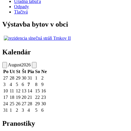
Úradná tabuľa
Odpady
Tlačivá
Výstavba bytov v obci
Kalendár
August
2026
Po
Ut
St
Št
Pia
So
Ne
27
28
29
30
31
1
2
3
4
5
6
7
8
9
10
11
12
13
14
15
16
17
18
19
20
21
22
23
24
25
26
27
28
29
30
31
1
2
3
4
5
6
Pranostiky