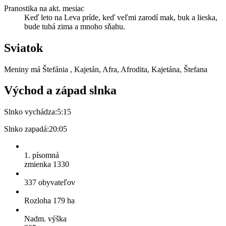
Pranostika na akt. mesiac
Keď leto na Leva príde, keď veľmi zarodí mak, buk a lieska,
bude tuhá zima a mnoho sňahu.
Sviatok
Meniny má
Štefánia
, Kajetán, Afra, Afrodita, Kajetána, Štefana
Východ a západ slnka
Slnko vychádza:
5:15
Slnko zapadá:
20:05
1. písomná
zmienka 1330
337 obyvateľov
Rozloha 179 ha
Nadm. výška