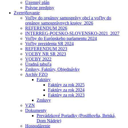
Územný plán
Právne predpisy
Zverejňovanie
Voľby do orgánov samosprávy obcí a voľby do
orgánov samosprávnych krajov_2026
REFERENDUM 2026
INTERREG-POĽSKO-SLOVENSKO-2021_2027
Voľby do Európskeho parlamentu 2024
Voľby prezidenta SR 2024
REFERENDUM 2023
VOĽBY NR SR 2023
VOĽBY 2022
Úradná tabuľa
Zmluvy, Faktúry, Objednávky
Archív FZO
Faktúry
Faktúry za rok 2025
Faktúry za rok 2024
Faktúry za rok 2023
Zmluvy
VZN
Dokumenty
Prevádzkové Poriadky (Posilňovňa, Ihriská,
Dom Nádeje)
Hospodárenie