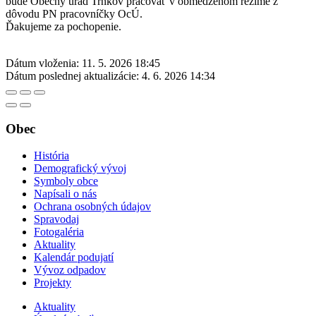
bude Obecný úrad Trnkov pracovať v obmedzenom režime z
dôvodu PN pracovníčky OcÚ.
Ďakujeme za pochopenie.
Dátum vloženia:
11. 5. 2026 18:45
Dátum poslednej aktualizácie:
4. 6. 2026 14:34
Obec
História
Demografický vývoj
Symboly obce
Napísali o nás
Ochrana osobných údajov
Spravodaj
Fotogaléria
Aktuality
Kalendár podujatí
Vývoz odpadov
Projekty
Aktuality