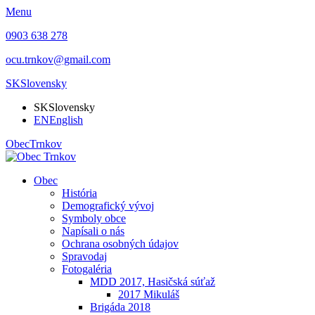
Menu
0903 638 278
ocu.trnkov@gmail.com
SK
Slovensky
SK
Slovensky
EN
English
Obec
Trnkov
Obec
História
Demografický vývoj
Symboly obce
Napísali o nás
Ochrana osobných údajov
Spravodaj
Fotogaléria
MDD 2017, Hasičská súťaž
2017 Mikuláš
Brigáda 2018