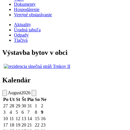
Dokumenty
Hospodárenie
Verejné obstarávanie
Aktuality
Úradná tabuľa
Odpady
Tlačivá
Výstavba bytov v obci
Kalendár
August
2026
Po
Ut
St
Št
Pia
So
Ne
27
28
29
30
31
1
2
3
4
5
6
7
8
9
10
11
12
13
14
15
16
17
18
19
20
21
22
23