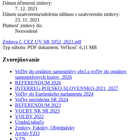
Dátum účinnosti zmluvy:
7. 12. 2021
Dátum uzatvorenia/udelenia súhlasu s uzatvorením zmluvy:
23. 11. 2021
Platnosť zmluvy do:
Neuvedené
Zmluva č. CEZ UV SR 1052_2021.pdf
Typ súboru: PDF dokument, Veľkosť: 6,11 MB
Zverejňovanie
Voľby do orgánov samosprávy obcí a voľby do orgánov
samosprávnych krajov_2026
REFERENDUM 2026
INTERREG-POĽSKO-SLOVENSKO-2021_2027
Voľby do Európskeho parlamentu 2024
Voľby prezidenta SR 2024
REFERENDUM 2023
VOĽBY NR SR 2023
VOĽBY 2022
Úradná tabuľa
Zmluvy, Faktúry, Objednávky
Archív FZO
VZN