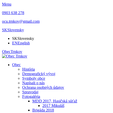
Menu
0903 638 278
ocu.trnkov@gmail.com
SK
Slovensky
SK
Slovensky
EN
English
Obec
Trnkov
Obec
História
Demografický vývoj
Symboly obce
Napísali o nás
Ochrana osobných údajov
Spravodaj
Fotogaléria
MDD 2017, Hasičská súťaž
2017 Mikuláš
Brigáda 2018