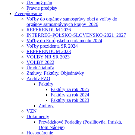
Územný plán
Právne predpisy
Zverejňovanie
Voľby do orgánov samosprávy obcí a voľby do
orgánov samosprávnych krajov_2026
REFERENDUM 2026
INTERREG-POĽSKO-SLOVENSKO-2021_2027
Voľby do Európskeho parlamentu 2024
Voľby prezidenta SR 2024
REFERENDUM 2023
VOĽBY NR SR 2023
VOĽBY 2022
Úradná tabuľa
Zmluvy, Faktúry, Objednávky
Archív FZO
Faktúry
Faktúry za rok 2025
Faktúry za rok 2024
Faktúry za rok 2023
Zmluvy
VZN
Dokumenty
Prevádzkové Poriadky (Posilňovňa, Ihriská,
Dom Nádeje)
Hospodárenie