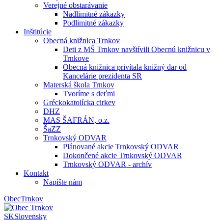
Verejné obstarávanie
Nadlimitné zákazky
Podlimitné zákazky
Inštitúcie
Obecná knižnica Trnkov
Deti z MŠ Trnkov navštívili Obecnú knižnicu v
Trnkove
Obecná knižnica privítala knižný dar od
Kancelárie prezidenta SR
Materská škola Trnkov
Tvoríme s deťmi
Gréckokatolícka cirkev
DHZ
MAS ŠAFRÁN, o.z.
ŠaZZ
Trnkovský ODVAR
Plánované akcie Trnkovský ODVAR
Dokončené akcie Trnkovský ODVAR
Trnkovský ODVAR - archív
Kontakt
Napíšte nám
Obec
Trnkov
SK
Slovensky