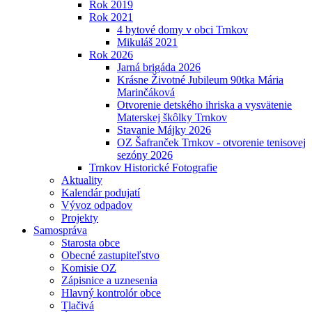
Rok 2019
Rok 2021
4 bytové domy v obci Trnkov
Mikuláš 2021
Rok 2026
Jarná brigáda 2026
Krásne Životné Jubileum 90tka Mária
Marinčáková
Otvorenie detského ihriska a vysvätenie
Materskej škôlky Trnkov
Stavanie Májky 2026
OZ Šafranček Trnkov - otvorenie tenisovej
sezóny 2026
Trnkov Historické Fotografie
Aktuality
Kalendár podujatí
Vývoz odpadov
Projekty
Samospráva
Starosta obce
Obecné zastupiteľstvo
Komisie OZ
Zápisnice a uznesenia
Hlavný kontrolór obce
Tlačivá