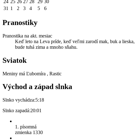
24
25
26
27
28
29
30
31
1
2
3
4
5
6
Pranostiky
Pranostika na akt. mesiac
Keď leto na Leva príde, keď veľmi zarodí mak, buk a lieska,
bude tuhá zima a mnoho sňahu.
Sviatok
Meniny má
Ľubomíra
, Rastic
Východ a západ slnka
Slnko vychádza:
5:18
Slnko zapadá:
20:01
1. písomná
zmienka 1330